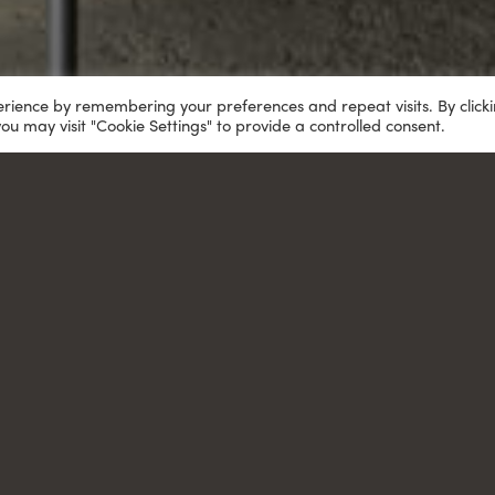
erience by remembering your preferences and repeat visits. By click
you may visit "Cookie Settings" to provide a controlled consent.
ifferent stories
ΤΟΚΑΜΑΡΑ
ΣΥΝΘΕΣΕΙΣ
Dining complex