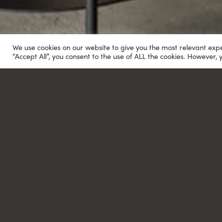
VLANDIS LEGNO
We use cookies on our website to give you the most relevant exp
“Accept All”, you consent to the use of ALL the cookies. However, 
Different furniture, d
Δείτε περισσότερα
ΤΡΑΠΕΖΑΡΙΕΣ
ΚΡΕΒΑ
Tables
Beds
SHOWROOM DIRECTIONS