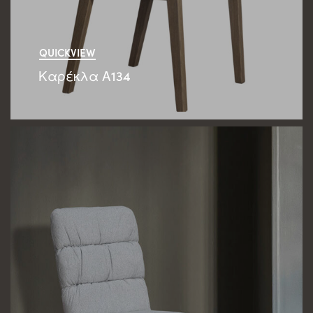
QUICKVIEW
Καρέκλα Α134