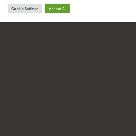
Cookie Settings
Accept All
QUICKVIEW
Καρέκλα Α112Χ
ΛΕΩΦΟΡΟΣ ΝΑΤΟ, ΤΚ 19300
ΑΣΠΡΟΠΥΡΓΟΣ ΑΤΤΙΚΗ
vlandisltd@yahoo.com
2105595937
Mείνετε ενημερωμένοι για όλα τα νέα μας