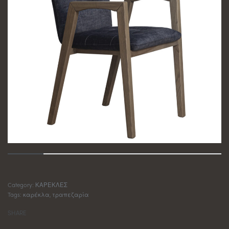
Category:
ΚΑΡΕΚΛΕΣ
Tags:
καρέκλα
,
τραπεζαρία
SHARE